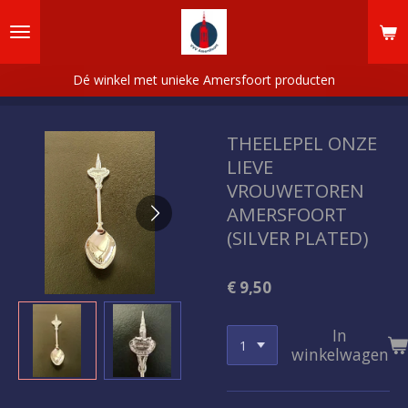
Ga
direct
naar
de
Dé winkel met unieke Amersfoort producten
hoofdinhoud
THEELEPEL ONZE
LIEVE
VROUWETOREN
AMERSFOORT
(SILVER PLATED)
€ 9,50
In
winkelwagen