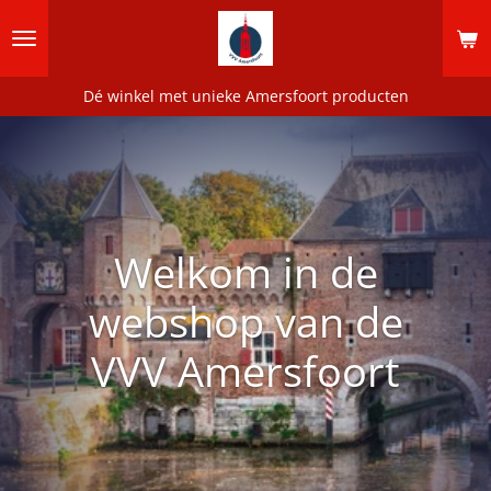
Ga
direct
naar
de
Dé winkel met unieke Amersfoort producten
hoofdinhoud
Welkom in de
webshop van de
VVV Amersfoort