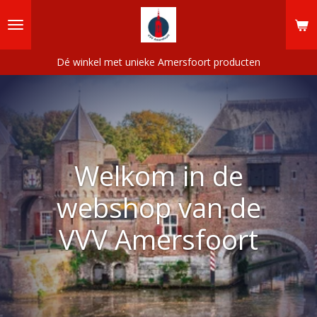
Ga
direct
naar
de
Dé winkel met unieke Amersfoort producten
hoofdinhoud
Welkom in de
webshop van de
VVV Amersfoort