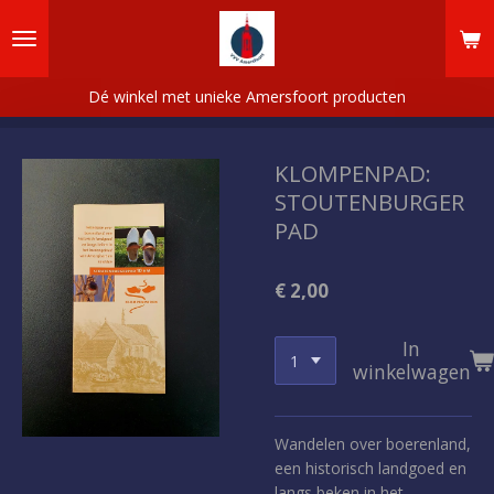
Ga
direct
naar
de
Dé winkel met unieke Amersfoort producten
hoofdinhoud
KLOMPENPAD:
STOUTENBURGER
PAD
€ 2,00
In
winkelwagen
Wandelen over boerenland,
een historisch landgoed en
langs beken in het