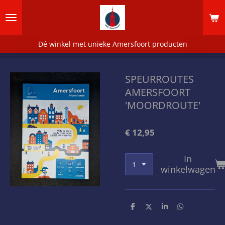
Ga
direct
naar
de
Dé winkel met unieke Amersfoort producten
hoofdinhoud
SPEURROUTES
AMERSFOORT
'MOORDROUTE'
€ 12,95
In
winkelwagen
D
D
S
D
e
e
h
e
l
e
a
l