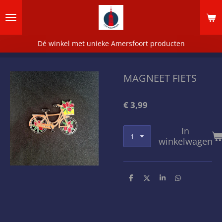
Ga
direct
naar
de
Dé winkel met unieke Amersfoort producten
hoofdinhoud
MAGNEET FIETS
€ 3,99
In
winkelwagen
D
D
S
D
e
e
h
e
l
e
a
l
e
l
r
e
n
e
n