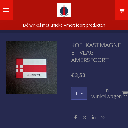
Ga
direct
naar
de
Dé winkel met unieke Amersfoort producten
hoofdinhoud
KOELKASTMAGNE
ET VLAG
AMERSFOORT
€ 3,50
In
winkelwagen
D
D
S
D
e
e
h
e
l
e
a
l