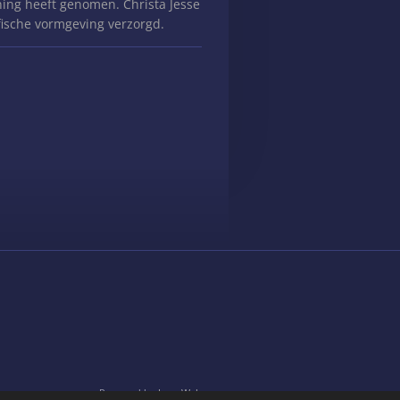
ning heeft genomen. Christa Jesse
afische vormgeving verzorgd.
Powered by
JouwWeb