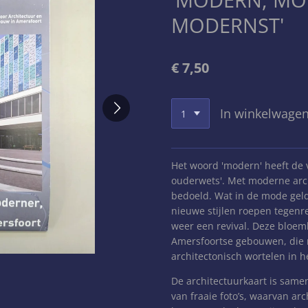
MODERNST'
€ 7,50
In winkelwage
Het woord 'modern' heeft de 
ouderwets'. Met moderne arch
bedoeld. Wat in de mode geldt
nieuwe stijlen roepen tegenre
weer een revival. Deze bloem
Amersfoortse gebouwen, die m
architectonisch wortelen in
De architectuurkaart is same
van fraaie foto’s, waarvan ar