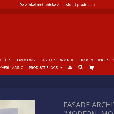
Dé winkel met unieke Amersfoort producten
DUCTEN
OVER ONS
BESTELINFORMATIE
BEOORDELINGEN EN
CYVERKLARING
PRODUCT BLOGS
FASADE ARCH
'MODERN, MO