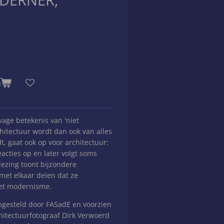
n
vage betekenis van 'niet
itectuur wordt dan ook van alles
, gaat ook op voor architectuur:
acties op en later volgt soms
lezing toont bijzondere
et elkaar delen dat ze
 het modernisme.
ngesteld door FASadE en voorzien
chitectuurfotograaf Dirk Verwoerd