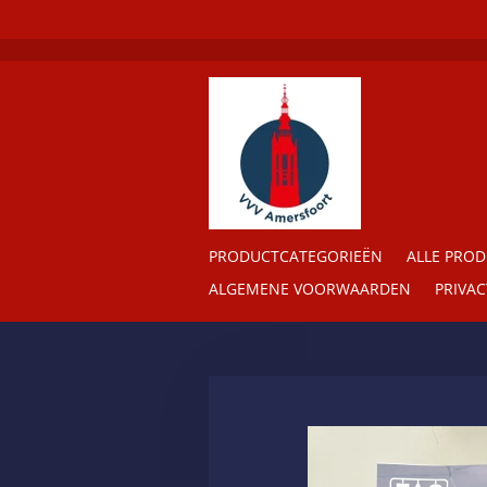
Ga
direct
naar
de
hoofdinhoud
PRODUCTCATEGORIEËN
ALLE PRO
ALGEMENE VOORWAARDEN
PRIVA