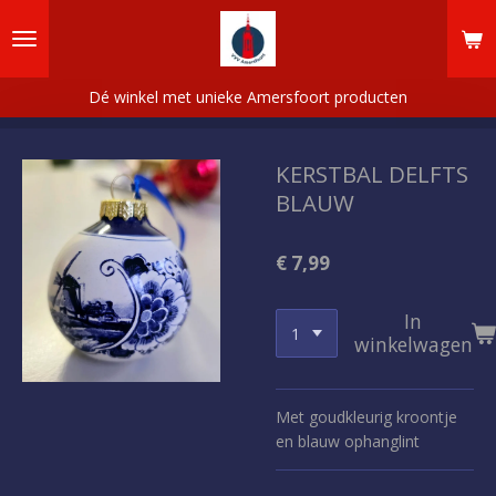
Ga
direct
naar
de
Dé winkel met unieke Amersfoort producten
hoofdinhoud
KERSTBAL DELFTS
BLAUW
€ 7,99
In
winkelwagen
Met goudkleurig kroontje
en blauw ophanglint