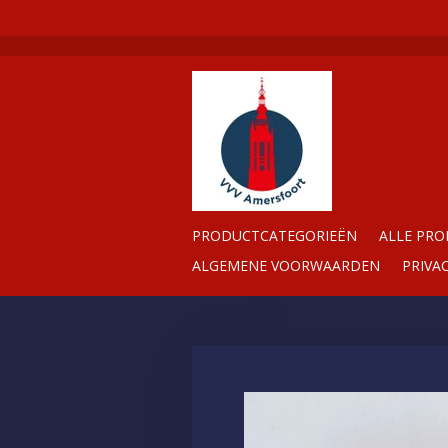
Ga
direct
naar
de
hoofdinhoud
PRODUCTCATEGORIEËN
ALLE PR
ALGEMENE VOORWAARDEN
PRIVA