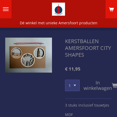
Ga
direct
naar
de
Dé winkel met unieke Amersfoort producten
hoofdinhoud
KERSTBALLEN
AMERSFOORT CITY
SHAPES
€ 11,95
In
winkelwagen
3 stuks inclusief touwtjes
MDF