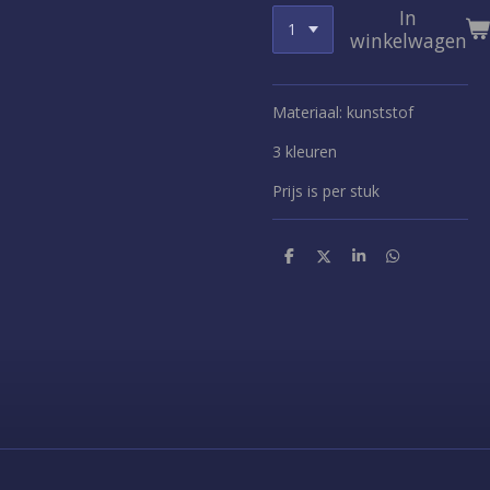
In
winkelwagen
Materiaal: kunststof
3 kleuren
Prijs is per stuk
D
D
S
D
e
e
h
e
l
e
a
l
e
l
r
e
n
e
n