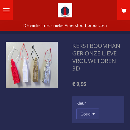
Ga
direct
naar
de
Dé winkel met unieke Amersfoort producten
hoofdinhoud
KERSTBOOMHAN
GER ONZE LIEVE
VROUWETOREN
3D
€ 9,95
Kleur