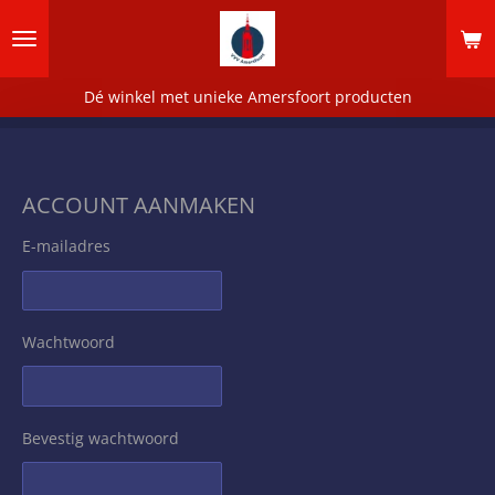
Ga
direct
naar
de
Dé winkel met unieke Amersfoort producten
hoofdinhoud
ACCOUNT AANMAKEN
E-mailadres
Wachtwoord
Bevestig wachtwoord