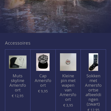
Accessoires
Muts
Cap
Kleine
Sokken
skyline
Amersfo
pin met
met
Amersfo
ort
wapen
Amersfo
ort
van
ortse
€ 9,95
Amersfo
afbeeldi
€ 12,95
ort
ngen
(zwart)
€ 3,95
€ 12,95