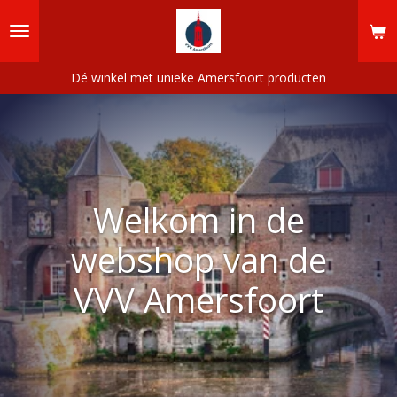
Ga
direct
naar
de
Dé winkel met unieke Amersfoort producten
hoofdinhoud
Welkom in de
webshop van de
VVV Amersfoort